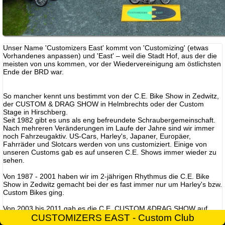
Unser Name 'Customizers East' kommt von 'Customizing' (etwas
Vorhandenes anpassen) und 'East' – weil die Stadt Hof, aus der die
meisten von uns kommen, vor der Wiedervereinigung am östlichsten
Ende der BRD war.
So mancher kennt uns bestimmt von der C.E. Bike Show in Zedwitz,
der CUSTOM & DRAG SHOW in Helmbrechts oder der Custom
Stage in Hirschberg.
Seit 1982 gibt es uns als eng befreundete Schraubergemeinschaft.
Nach mehreren Veränderungen im Laufe der Jahre sind wir immer
noch Fahrzeugaktiv. US-Cars, Harley's, Japaner, Europäer,
Fahrräder und Slotcars werden von uns customiziert. Einige von
unseren Customs gab es auf unseren C.E. Shows immer wieder zu
sehen.
Von 1987 - 2001 haben wir im 2-jährigen Rhythmus die C.E. Bike
Show in Zedwitz gemacht bei der es fast immer nur um Harley's bzw.
Custom Bikes ging.
Von 2003 bis 2011 gab es die C.E. CUSTOM &DRAG SHOW auf
dem Flugplatz in Helmbrechts.
CUSTOMIZERS EAST - Custom Club
Hier wurden Custom Bikes und Custom Cars ausgestellt und über