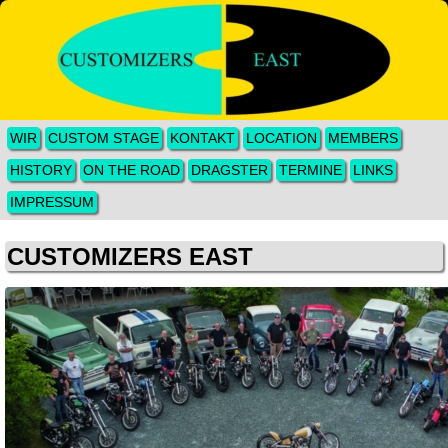
WIR
CUSTOM STAGE
KONTAKT
LOCATION
MEMBERS
HISTORY
ON THE ROAD
DRAGSTER
TERMINE
LINKS
IMPRESSUM
CUSTOMIZERS EAST